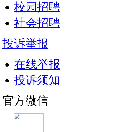
校园招聘
社会招聘
投诉举报
在线举报
投诉须知
官方微信