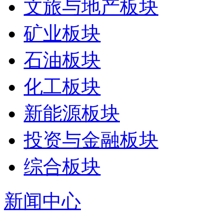
文旅与地产板块
矿业板块
石油板块
化工板块
新能源板块
投资与金融板块
综合板块
新闻中心