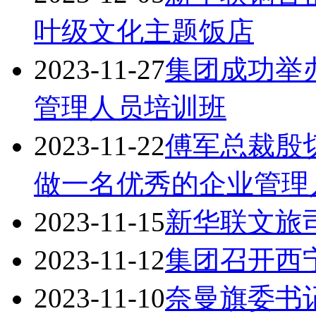
叶级文化主题饭店
2023-11-27
集团成功举办
管理人员培训班
2023-11-22
傅军总裁殷
做一名优秀的企业管理
2023-11-15
新华联文旅
2023-11-12
集团召开西
2023-11-10
奈曼旗委书