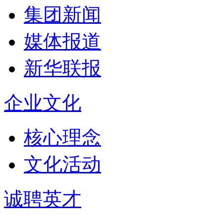
集团新闻
媒体报道
新华联报
企业文化
核心理念
文化活动
诚聘英才