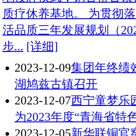
质疗休养基地。 为贯彻
活品质三年发展规划（202
步...
[详细]
2023-12-09
集团年终绩
湖鸠兹古镇召开
2023-12-07
西宁童梦乐
为2023年度“青海省特
2023-12-05
新华联铜官