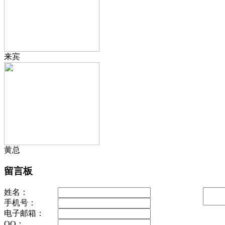
来宾
黄总
留言板
姓名：
手机号：
电子邮箱：
QQ：