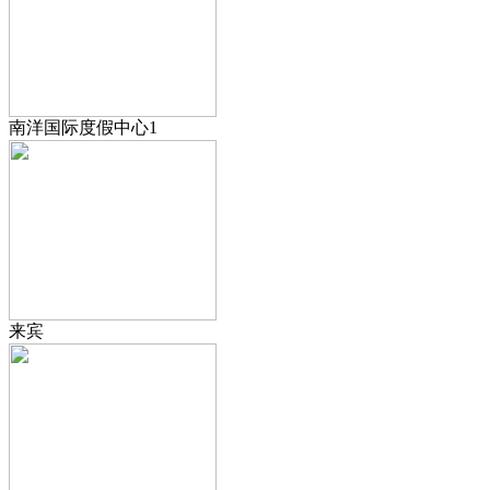
南洋国际度假中心1
来宾