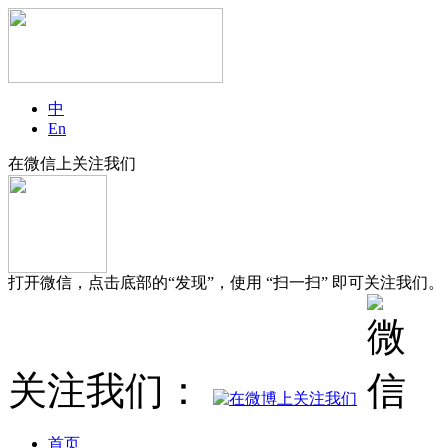
中
En
在微信上关注我们
打开微信，点击底部的“发现”，使用 “扫一扫” 即可关注我们。
关注我们：
首页