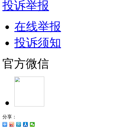
投诉举报
在线举报
投诉须知
官方微信
分享：