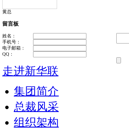
黄总
留言板
姓名：
手机号：
电子邮箱：
QQ：
走进新华联
集团简介
总裁风采
组织架构