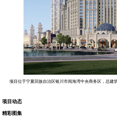
项目位于宁夏回族自治区银川市阅海湾中央商务区，总建筑面积约
项目动态
精彩图集