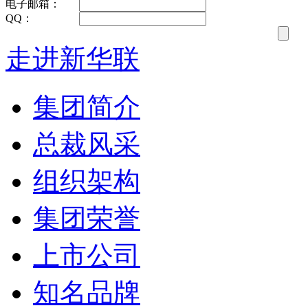
电子邮箱：
QQ：
走进新华联
集团简介
总裁风采
组织架构
集团荣誉
上市公司
知名品牌