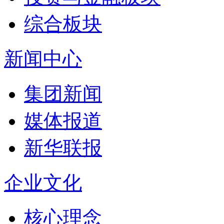
综合板块
新闻中心
集团新闻
媒体报道
新华联报
企业文化
核心理念