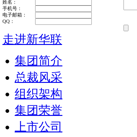
姓名：
手机号：
电子邮箱：
QQ：
走进新华联
集团简介
总裁风采
组织架构
集团荣誉
上市公司