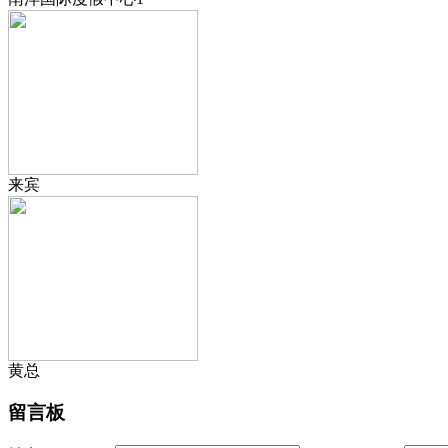
来宾
黄总
留言板