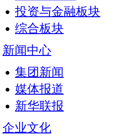
投资与金融板块
综合板块
新闻中心
集团新闻
媒体报道
新华联报
企业文化