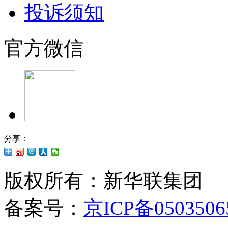
投诉须知
官方微信
分享：
版权所有：新华联集团
备案号：
京ICP备050350