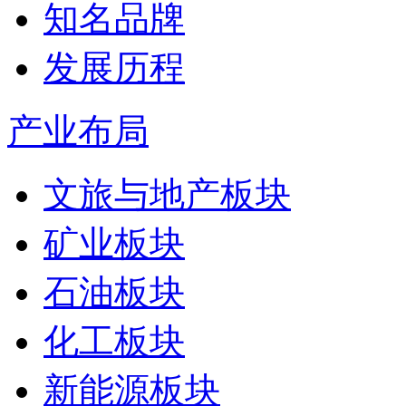
知名品牌
发展历程
产业布局
文旅与地产板块
矿业板块
石油板块
化工板块
新能源板块